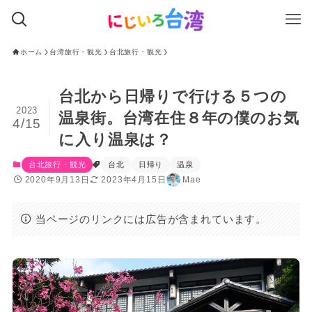
ホーム
台湾旅行・観光
台北旅行・観光
台北から日帰りで行ける５つの
2023
温泉街。台湾在住８年の僕のお気
4/15
に入り温泉は？
台北旅行・観光
台北
日帰り
温泉
2020年9月13日
2023年4月15日
Mae
当ページのリンクには広告が含まれています。