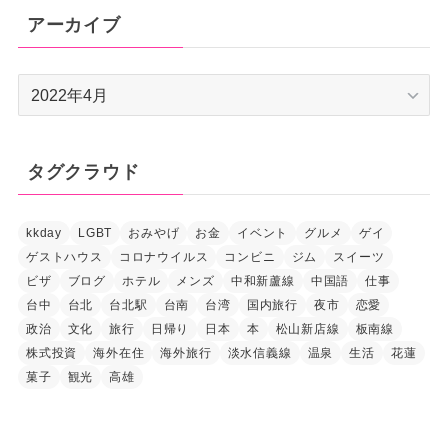
アーカイブ
ア
ー
カ
イ
タグクラウド
ブ
kkday
LGBT
おみやげ
お金
イベント
グルメ
ゲイ
ゲストハウス
コロナウイルス
コンビニ
ジム
スイーツ
ビザ
ブログ
ホテル
メンズ
中和新蘆線
中国語
仕事
台中
台北
台北駅
台南
台湾
国内旅行
夜市
恋愛
政治
文化
旅行
日帰り
日本
本
松山新店線
板南線
株式投資
海外在住
海外旅行
淡水信義線
温泉
生活
花蓮
菓子
観光
高雄