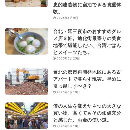
史的建造物に宿泊できる貴重体
験。
2025年6月9日
台北・延三夜市のおすすめグル
メ店３軒。迪化街最寄りの美食
地帯で堪能したい、台湾ごはん
とスイーツたち。
2025年5月25日
台北の都市再開発地区にある古
アパートで暮らす現実。早めに
引っ越しすべき？
2025年5月19日
僕の人生を変えた４つの大きな
買い物。高くてもその価値充分
と感じた、お金の使い道。
2025年5月10日