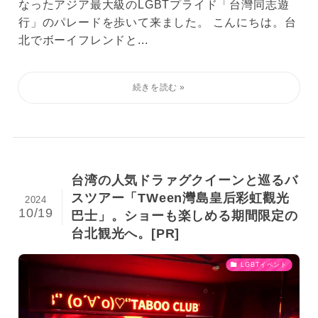
なったアジア最大級のLGBTプライド「台灣同志遊
行」のパレードを歩いて来ました。 こんにちは。台
北でボーイフレンドと...
台湾の人気ドラァグクイーンと巡るバ
スツアー「TWeen灣島皇后彩虹觀光
2024
10/19
巴士」。ショーも楽しめる期間限定の
台北観光へ。[PR]
LGBTイベント