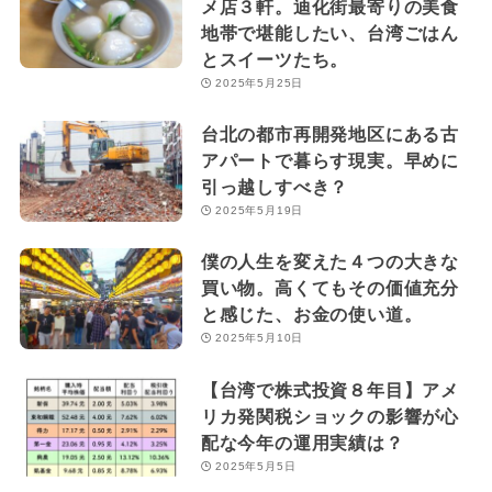
メ店３軒。迪化街最寄りの美食
地帯で堪能したい、台湾ごはん
とスイーツたち。
2025年5月25日
台北の都市再開発地区にある古
アパートで暮らす現実。早めに
引っ越しすべき？
2025年5月19日
僕の人生を変えた４つの大きな
買い物。高くてもその価値充分
と感じた、お金の使い道。
2025年5月10日
【台湾で株式投資８年目】アメ
リカ発関税ショックの影響が心
配な今年の運用実績は？
2025年5月5日