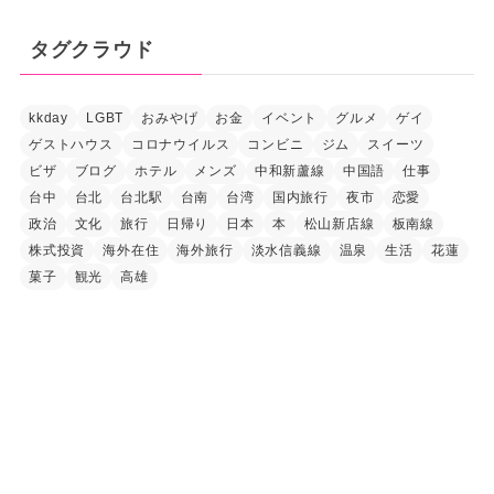
カ
イ
タグクラウド
ブ
kkday
LGBT
おみやげ
お金
イベント
グルメ
ゲイ
ゲストハウス
コロナウイルス
コンビニ
ジム
スイーツ
ビザ
ブログ
ホテル
メンズ
中和新蘆線
中国語
仕事
台中
台北
台北駅
台南
台湾
国内旅行
夜市
恋愛
政治
文化
旅行
日帰り
日本
本
松山新店線
板南線
株式投資
海外在住
海外旅行
淡水信義線
温泉
生活
花蓮
菓子
観光
高雄