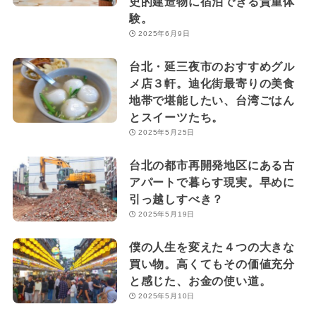
史的建造物に宿泊できる貴重体
験。
2025年6月9日
台北・延三夜市のおすすめグル
メ店３軒。迪化街最寄りの美食
地帯で堪能したい、台湾ごはん
とスイーツたち。
2025年5月25日
台北の都市再開発地区にある古
アパートで暮らす現実。早めに
引っ越しすべき？
2025年5月19日
僕の人生を変えた４つの大きな
買い物。高くてもその価値充分
と感じた、お金の使い道。
2025年5月10日