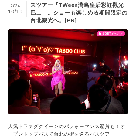
スツアー「TWeen灣島皇后彩虹觀光
2024
10/19
巴士」。ショーも楽しめる期間限定の
台北観光へ。[PR]
LGBTイベント
人気ドラァグクイーンのパフォーマンス鑑賞も！オ
ープントップバスで台北の街を巡るバスツアー