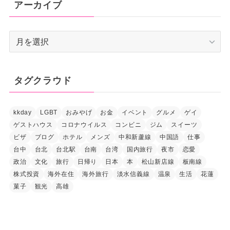
アーカイブ
ア
ー
カ
イ
タグクラウド
ブ
kkday
LGBT
おみやげ
お金
イベント
グルメ
ゲイ
ゲストハウス
コロナウイルス
コンビニ
ジム
スイーツ
ビザ
ブログ
ホテル
メンズ
中和新蘆線
中国語
仕事
台中
台北
台北駅
台南
台湾
国内旅行
夜市
恋愛
政治
文化
旅行
日帰り
日本
本
松山新店線
板南線
株式投資
海外在住
海外旅行
淡水信義線
温泉
生活
花蓮
菓子
観光
高雄