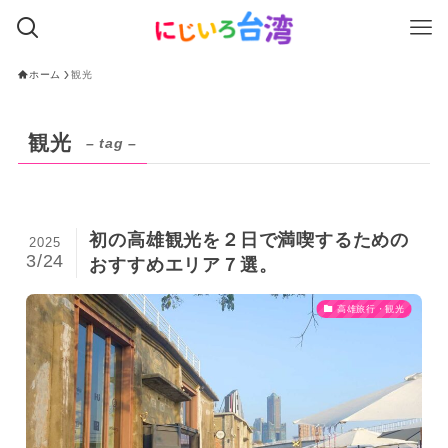
ホーム
観光
観光
– tag –
初の高雄観光を２日で満喫するための
2025
3/24
おすすめエリア７選。
高雄旅行・観光