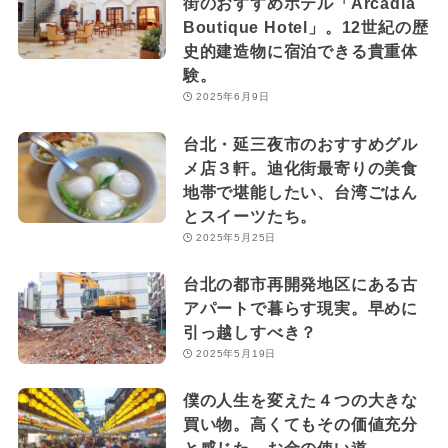
街のおすすめホテル「Arcadia
Boutique Hotel」。12世紀の歴
史的建造物に宿泊できる貴重体
験。
2025年6月9日
台北・延三夜市のおすすめグル
メ店３軒。迪化街最寄りの美食
地帯で堪能したい、台湾ごはん
とスイーツたち。
2025年5月25日
台北の都市再開発地区にある古
アパートで暮らす現実。早めに
引っ越しすべき？
2025年5月19日
僕の人生を変えた４つの大きな
買い物。高くてもその価値充分