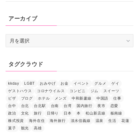
アーカイブ
ア
ー
カ
イ
タグクラウド
ブ
kkday
LGBT
おみやげ
お金
イベント
グルメ
ゲイ
ゲストハウス
コロナウイルス
コンビニ
ジム
スイーツ
ビザ
ブログ
ホテル
メンズ
中和新蘆線
中国語
仕事
台中
台北
台北駅
台南
台湾
国内旅行
夜市
恋愛
政治
文化
旅行
日帰り
日本
本
松山新店線
板南線
株式投資
海外在住
海外旅行
淡水信義線
温泉
生活
花蓮
菓子
観光
高雄