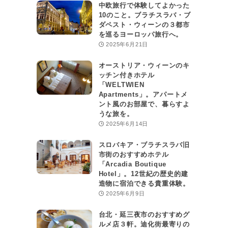
中欧旅行で体験してよかった
10のこと。ブラチスラバ・ブ
ダペスト・ウィーンの３都市
を巡るヨーロッパ旅行へ。
2025年6月21日
オーストリア・ウィーンのキ
ッチン付きホテル
「WELTWIEN
Apartments」。アパートメ
ント風のお部屋で、暮らすよ
うな旅を。
2025年6月14日
スロバキア・ブラチスラバ旧
市街のおすすめホテル
「Arcadia Boutique
Hotel」。12世紀の歴史的建
造物に宿泊できる貴重体験。
2025年6月9日
台北・延三夜市のおすすめグ
ルメ店３軒。迪化街最寄りの