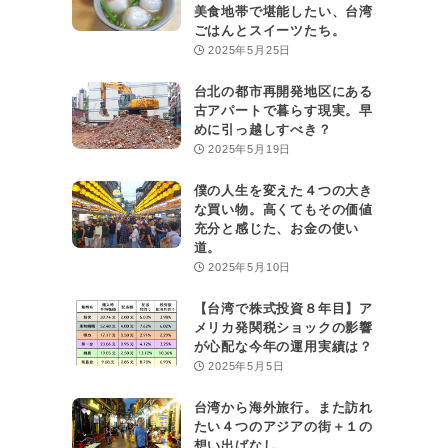
美食地帯で堪能したい、台湾
ごはんとスイーツたち。
2025年5月25日
台北の都市再開発地区にある
古アパートで暮らす現実。早
めに引っ越しすべき？
2025年5月19日
僕の人生を変えた４つの大き
な買い物。高くてもその価値
充分と感じた、お金の使い
道。
2025年5月10日
【台湾で株式投資８年目】ア
メリカ発関税ショックの影響
が心配な今年の運用実績は？
2025年5月5日
台湾から海外旅行。また訪れ
たい４つのアジアの街＋１の
想い出ばなし。