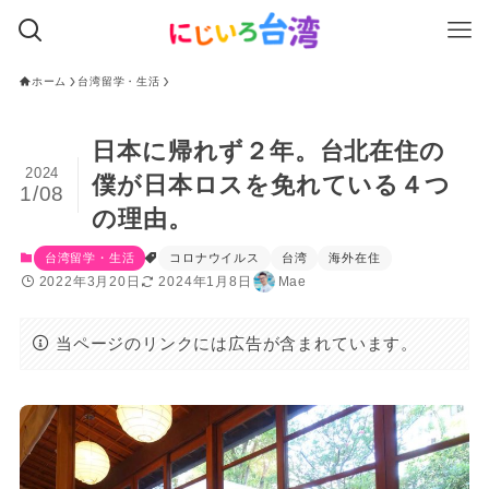
ホーム
台湾留学・生活
日本に帰れず２年。台北在住の
2024
僕が日本ロスを免れている４つ
1/08
の理由。
台湾留学・生活
コロナウイルス
台湾
海外在住
2022年3月20日
2024年1月8日
Mae
当ページのリンクには広告が含まれています。