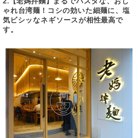
2.【老媽拌麵】まるでパスタな、おし
ゃれ台湾麺！コシの効いた細麺に、塩
気ビシッなネギソースが相性最高で
す。