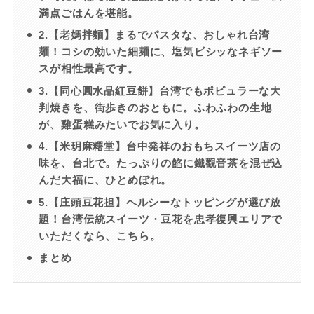
満点ごはんを堪能。
2.【老媽拌麵】まるでパスタな、おしゃれ台湾
麺！コシの効いた細麺に、塩気ビシッなネギソー
スが相性最高です。
3.【同心圓水晶紅豆餅】台湾でもポピュラーな大
判焼きを、街歩きのおともに。ふわふわの生地
が、雞蛋糕みたいでお気に入り。
4.【米玥麻糬堂】台中発祥のおもちスイーツ店の
味を、台北で。たっぷりの餡に鐵觀音茶を混ぜ込
んだ大福に、ひとめぼれ。
5.【庄頭豆花担】ヘルシーなトッピングが選び放
題！台湾伝統スイーツ・豆花を忠孝復興エリアで
いただくなら、こちら。
まとめ