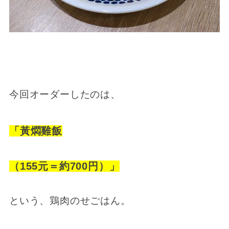
今回オーダーしたのは、
「黃燜雞飯
（155元＝約700円）」
という、鶏肉のせごはん。