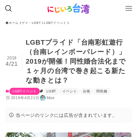
ホーム
ゲイ・LGBT
LGBTイベント
LGBTプライド「台南彩虹遊行
（台南レインボーパレード）」
2019
2019が開催！同性婚合法化まで
4/21
１ヶ月の台湾で巻き起こる新た
な動きとは？
LGBTイベント
LGBT
イベント
台南
同性婚
2019年4月21日
Mae
当ページのリンクには広告が含まれています。