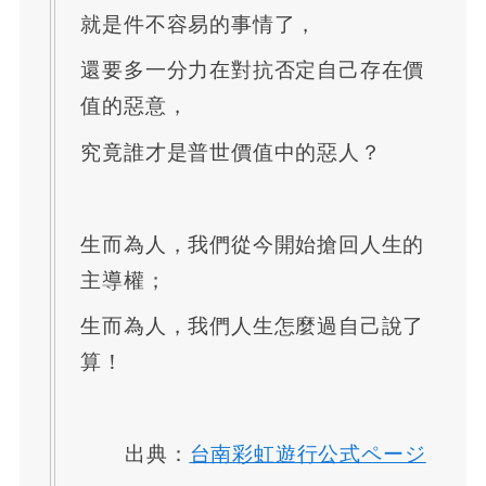
就是件不容易的事情了，
還要多一分力在對抗否定自己存在價
值的惡意，
究竟誰才是普世價值中的惡人？
生而為人，我們從今開始搶回人生的
主導權；
生而為人，我們人生怎麼過自己說了
算！
出典：
台南彩虹遊行公式ページ