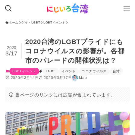
ホーム
ゲイ・LGBT
LGBTイベント
2020台湾のLGBTプライドにも
2020
コロナウイルスの影響が。各都
3/17
市のパレードの開催状況は？
LGBTイベント
LGBT
イベント
コロナウイルス
台湾
2020年3月14日
2020年3月17日
Mae
当ページのリンクには広告が含まれています。