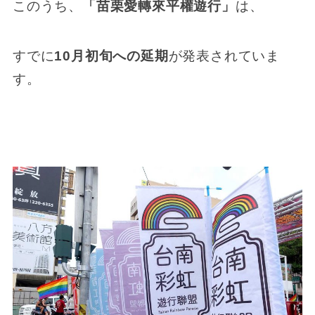
このうち、
「苗栗愛轉來平權遊行」
は、
すでに
10月初旬への延期
が発表されていま
す。