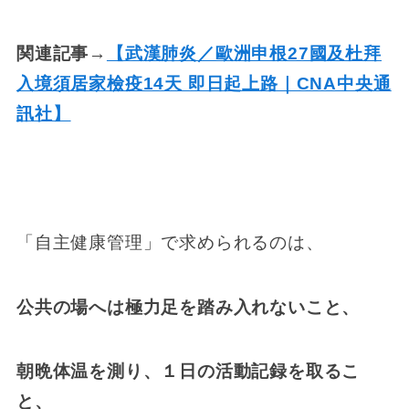
関連記事→
【武漢肺炎／歐洲申根27國及杜拜
入境須居家檢疫14天 即日起上路｜CNA中央通
訊社】
「自主健康管理」で求められるのは、
公共の場へは極力足を踏み入れないこと、
朝晩体温を測り、１日の活動記録を取るこ
と、