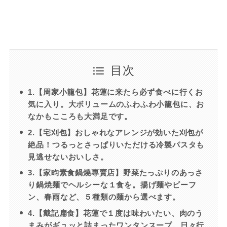
目次
1.【周家小籠包】花蓮に来たら必ず食べに行くお
気に入り。大ボリュームのふわふわ小籠包に、お
なかもこころも大満足です。
2.【宅刈包】おしゃれなアレンジが効いた刈包が
絶品！つるっとさっぱりいただける冷製パスタも
見逃せないおいしさ。
3.【家畇素食鍋燒專賣店】野菜たっぷりのあっさ
り鍋焼麺でヘルシーな１食を。揚げ麺やビーフ
ン、春雨など、５種類の麺から選べます。
4.【戴記扁食】花蓮で１度は味わいたい、肉のう
まみがギュッと詰まったワンタンスープ。日々行