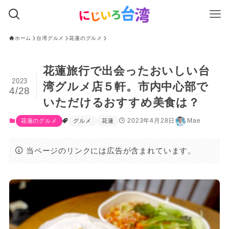
ホーム
台湾グルメ
花蓮のグルメ
花蓮旅行で出会ったおいしい台
2023
湾グルメ店５軒。市内中心部で
4/28
いただけるおすすめ美食は？
2023年4月28日
Mae
花蓮のグルメ
グルメ
花蓮
当ページのリンクには広告が含まれています。