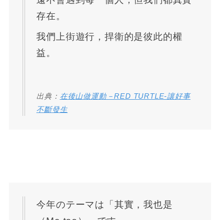
存在。
我們上街遊行，捍衛的是彼此的權
益。
出典：
在後山做運動－RED TURTLE-讓好事
不斷發生
今年のテーマは「其實，我也是