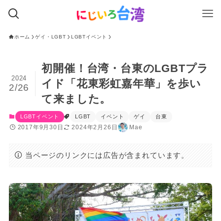
ホーム
ゲイ・LGBT
LGBTイベント
初開催！台湾・台東のLGBTプラ
2024
イド「花東彩虹嘉年華」を歩い
2/26
て来ました。
LGBTイベント
LGBT
イベント
ゲイ
台東
2017年9月30日
2024年2月26日
Mae
当ページのリンクには広告が含まれています。