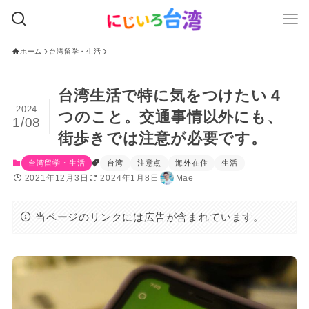
ホーム
台湾留学・生活
台湾生活で特に気をつけたい４
2024
つのこと。交通事情以外にも、
1/08
街歩きでは注意が必要です。
台湾留学・生活
台湾
注意点
海外在住
生活
2021年12月3日
2024年1月8日
Mae
当ページのリンクには広告が含まれています。