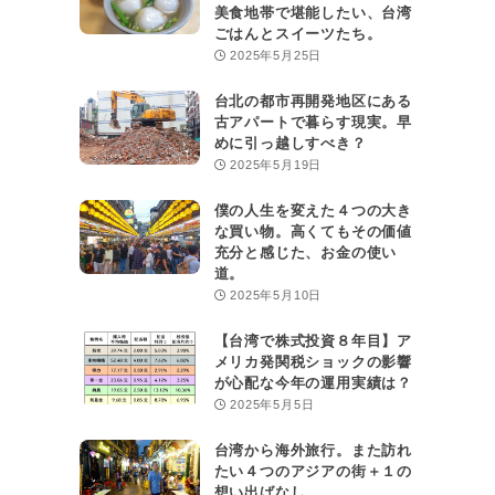
美食地帯で堪能したい、台湾
ごはんとスイーツたち。
2025年5月25日
台北の都市再開発地区にある
古アパートで暮らす現実。早
めに引っ越しすべき？
2025年5月19日
僕の人生を変えた４つの大き
な買い物。高くてもその価値
充分と感じた、お金の使い
道。
2025年5月10日
【台湾で株式投資８年目】ア
メリカ発関税ショックの影響
が心配な今年の運用実績は？
2025年5月5日
台湾から海外旅行。また訪れ
たい４つのアジアの街＋１の
想い出ばなし。