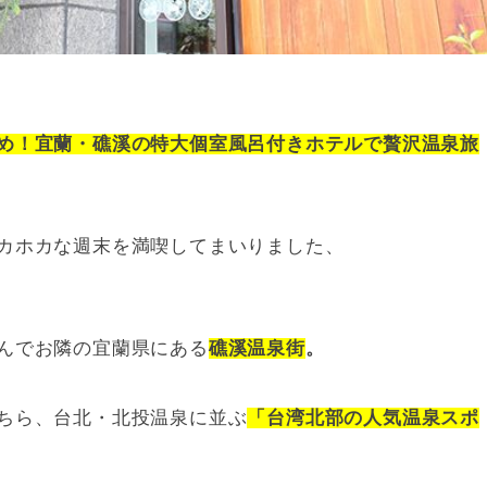
め！宜蘭・礁溪の特大個室風呂付きホテルで贅沢温泉旅
カホカな週末を満喫してまいりました、
んでお隣の宜蘭県にある
礁溪温泉街
。
ちら、台北・北投温泉に並ぶ
「台湾北部の人気温泉スポ