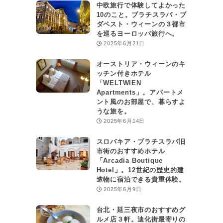
中欧旅行で体験してよかった
10のこと。ブラチスラバ・ブ
ダペスト・ウィーンの３都市
を巡るヨーロッパ旅行へ。
2025年6月21日
オーストリア・ウィーンのキ
ッチン付きホテル
「WELTWIEN
Apartments」。アパートメ
ント風のお部屋で、暮らすよ
うな旅を。
2025年6月14日
スロバキア・ブラチスラバ旧
市街のおすすめホテル
「Arcadia Boutique
Hotel」。12世紀の歴史的建
造物に宿泊できる貴重体験。
2025年6月9日
台北・延三夜市のおすすめグ
ルメ店３軒。迪化街最寄りの