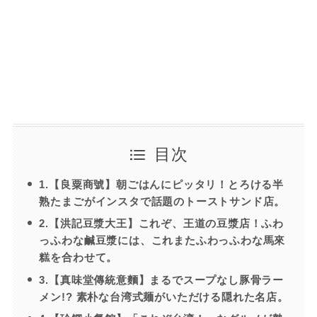
目次
1.【良粟商號】朝ごはんにピッタリ！とろける半
熟たまごがインスタで話題のトーストサンド店。
2.【洪記豆漿大王】これぞ、王道の豆漿店！ふわ
っふわな鹹豆漿には、これまたふわっふわな馬來
糕を合わせて。
3.【真味堂傳統意麵】まるでスープなし豚骨ラー
メン!? 素朴な台湾式麺がいただける隠れた名店。