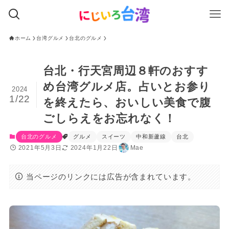
ホーム
台湾グルメ
台北のグルメ
台北・行天宮周辺８軒のおすす
め台湾グルメ店。占いとお参り
2024
1/22
を終えたら、おいしい美食で腹
ごしらえをお忘れなく！
台北のグルメ
グルメ
スイーツ
中和新蘆線
台北
2021年5月3日
2024年1月22日
Mae
当ページのリンクには広告が含まれています。