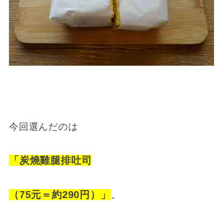
今回選んだのは
「炭燒雞腿排吐司
（75元＝約290円）」
。