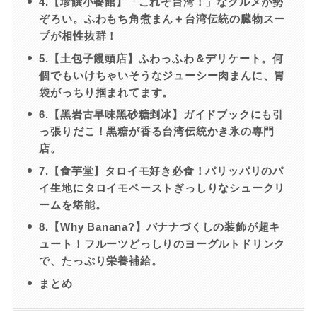
4.【珍饌小餐館】「これぞ台湾！」なグルメが勢
ぞろい。ふわもち角煮まん＋台湾伝統の臓物スー
プが相性抜群！
5.【土包子饅頭店】ふわっふわ＆デリケート。何
個でもいけちゃいそうなジューシー肉まんに、胃
袋がっちり掴まれてます。
6.【黑岩古早味黑砂糖剉冰】ガイドブックにも引
っ張りだこ！黒糖が香る台湾伝統かき氷の専門
店。
7.【食芋堂】タロイモ好き必食！パリッパリのパ
イ生地にタロイモペーストぎっしりなシュークリ
ームを堪能。
8.【Why Banana?】バナナづくしの装飾が超キ
ュート！フルーツどっしりのヨーグルトドリンク
で、たっぷり栄養補給。
まとめ