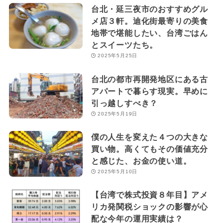
台北・延三夜市のおすすめグル
メ店３軒。迪化街最寄りの美食
地帯で堪能したい、台湾ごはん
とスイーツたち。
2025年5月25日
台北の都市再開発地区にある古
アパートで暮らす現実。早めに
引っ越しすべき？
2025年5月19日
僕の人生を変えた４つの大きな
買い物。高くてもその価値充分
と感じた、お金の使い道。
2025年5月10日
【台湾で株式投資８年目】アメ
リカ発関税ショックの影響が心
配な今年の運用実績は？