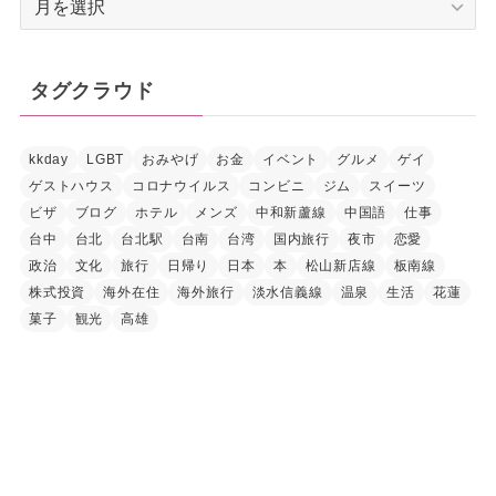
ー
カ
イ
タグクラウド
ブ
kkday
LGBT
おみやげ
お金
イベント
グルメ
ゲイ
ゲストハウス
コロナウイルス
コンビニ
ジム
スイーツ
ビザ
ブログ
ホテル
メンズ
中和新蘆線
中国語
仕事
台中
台北
台北駅
台南
台湾
国内旅行
夜市
恋愛
政治
文化
旅行
日帰り
日本
本
松山新店線
板南線
株式投資
海外在住
海外旅行
淡水信義線
温泉
生活
花蓮
菓子
観光
高雄