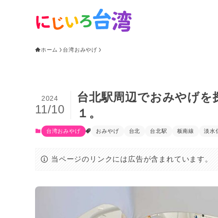
ホーム
台湾おみやげ
台北駅周辺でおみやげを
2024
11/10
１。
台湾おみやげ
おみやげ
台北
台北駅
板南線
淡水
当ページのリンクには広告が含まれています。