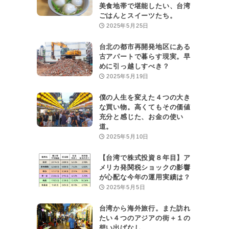
美食地帯で堪能したい、台湾
ごはんとスイーツたち。
2025年5月25日
台北の都市再開発地区にある
古アパートで暮らす現実。早
めに引っ越しすべき？
2025年5月19日
僕の人生を変えた４つの大き
な買い物。高くてもその価値
充分と感じた、お金の使い
道。
2025年5月10日
【台湾で株式投資８年目】ア
メリカ発関税ショックの影響
が心配な今年の運用実績は？
2025年5月5日
台湾から海外旅行。また訪れ
たい４つのアジアの街＋１の
想い出ばなし。