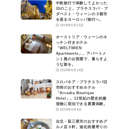
中欧旅行で体験してよかった
10のこと。ブラチスラバ・ブ
ダペスト・ウィーンの３都市
を巡るヨーロッパ旅行へ。
2025年6月21日
オーストリア・ウィーンのキ
ッチン付きホテル
「WELTWIEN
Apartments」。アパートメ
ント風のお部屋で、暮らすよ
うな旅を。
2025年6月14日
スロバキア・ブラチスラバ旧
市街のおすすめホテル
「Arcadia Boutique
Hotel」。12世紀の歴史的建
造物に宿泊できる貴重体験。
2025年6月9日
台北・延三夜市のおすすめグ
ルメ店３軒。迪化街最寄りの