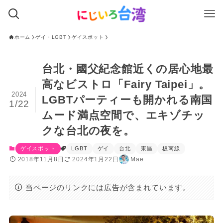
ホーム
ゲイ・LGBT
ゲイスポット
台北・國父紀念館近くの居心地最
高なビストロ「Fairy Taipei」。
2024
LGBTパーティーも開かれる南国
1/22
ムード満点空間で、エキゾチッ
クな台北の夜を。
ゲイスポット
LGBT
ゲイ
台北
東區
板南線
2018年11月8日
2024年1月22日
Mae
当ページのリンクには広告が含まれています。