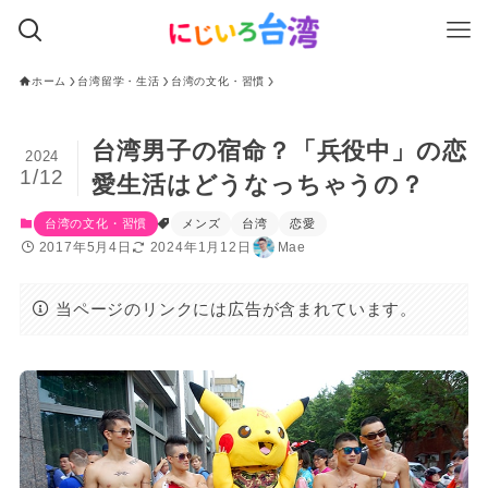
ホーム
台湾留学・生活
台湾の文化・習慣
台湾男子の宿命？「兵役中」の恋
2024
1/12
愛生活はどうなっちゃうの？
台湾の文化・習慣
メンズ
台湾
恋愛
2017年5月4日
2024年1月12日
Mae
当ページのリンクには広告が含まれています。