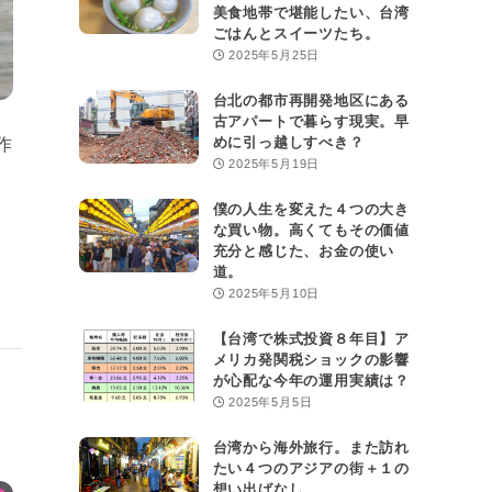
美食地帯で堪能したい、台湾
ごはんとスイーツたち。
2025年5月25日
台北の都市再開発地区にある
古アパートで暮らす現実。早
めに引っ越しすべき？
作
2025年5月19日
僕の人生を変えた４つの大き
な買い物。高くてもその価値
充分と感じた、お金の使い
道。
2025年5月10日
【台湾で株式投資８年目】ア
メリカ発関税ショックの影響
が心配な今年の運用実績は？
2025年5月5日
を
台湾から海外旅行。また訪れ
たい４つのアジアの街＋１の
想い出ばなし。