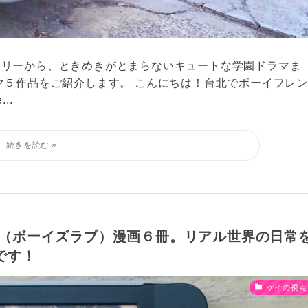
ーリーから、ときめきがとまらないキュートな学園ドラマま
マ５作品をご紹介します。 こんにちは！台北でボーイフレン
..
L（ボーイズラブ）漫画６冊。リアル世界の日常
です！
ゲイの視点