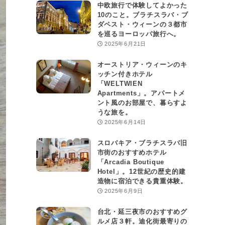
中欧旅行で体験してよかった
10のこと。ブラチスラバ・ブ
ダペスト・ウィーンの３都市
を巡るヨーロッパ旅行へ。
2025年6月21日
オーストリア・ウィーンのキ
ッチン付きホテル
「WELTWIEN
Apartments」。アパートメ
ント風のお部屋で、暮らすよ
うな旅を。
2025年6月14日
スロバキア・ブラチスラバ旧
市街のおすすめホテル
「Arcadia Boutique
Hotel」。12世紀の歴史的建
造物に宿泊できる貴重体験。
2025年6月9日
台北・延三夜市のおすすめグ
ルメ店３軒。迪化街最寄りの