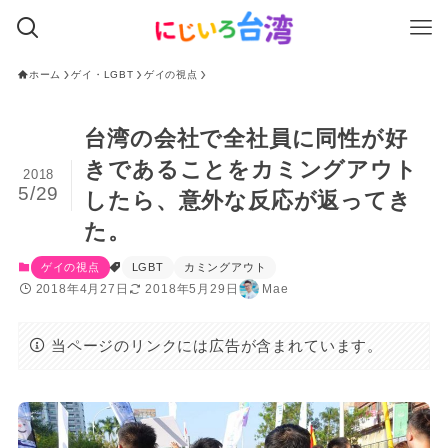
ホーム
ゲイ・LGBT
ゲイの視点
台湾の会社で全社員に同性が好
きであることをカミングアウト
2018
5/29
したら、意外な反応が返ってき
た。
ゲイの視点
LGBT
カミングアウト
2018年4月27日
2018年5月29日
Mae
当ページのリンクには広告が含まれています。