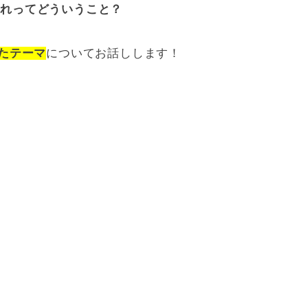
？それってどういうこと？
たテーマ
についてお話しします！