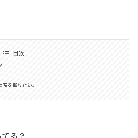
目次
？
日常を綴りたい。
ってる？