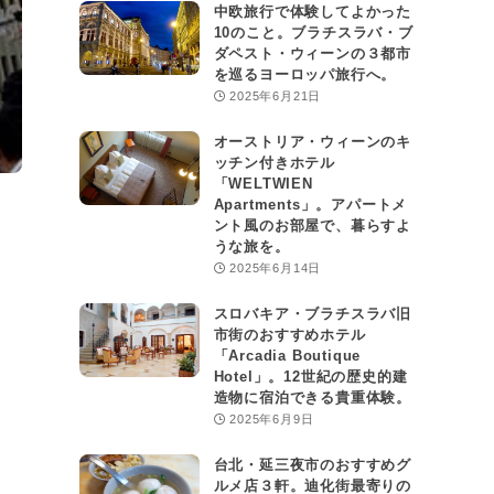
中欧旅行で体験してよかった
10のこと。ブラチスラバ・ブ
ダペスト・ウィーンの３都市
を巡るヨーロッパ旅行へ。
2025年6月21日
オーストリア・ウィーンのキ
ッチン付きホテル
「WELTWIEN
Apartments」。アパートメ
ント風のお部屋で、暮らすよ
うな旅を。
2025年6月14日
スロバキア・ブラチスラバ旧
市街のおすすめホテル
「Arcadia Boutique
Hotel」。12世紀の歴史的建
造物に宿泊できる貴重体験。
2025年6月9日
台北・延三夜市のおすすめグ
ルメ店３軒。迪化街最寄りの