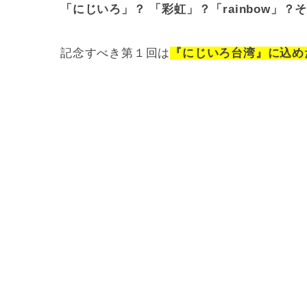
「にじいろ」？ 「彩虹」？「rainbow」
記念すべき第１回は
『にじいろ台湾』に込め