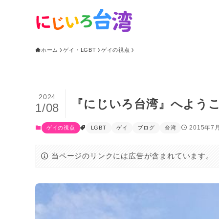
ホーム
ゲイ・LGBT
ゲイの視点
2024
『にじいろ台湾』へよう
1/08
2015年7
ゲイの視点
LGBT
ゲイ
ブログ
台湾
当ページのリンクには広告が含まれています。