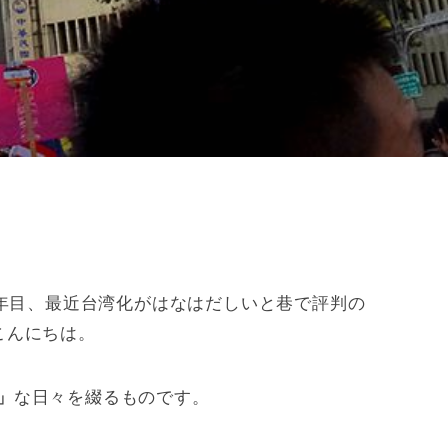
３年目、最近台湾化がはなはだしいと巷で評判の
こんにちは。
」
な日々を綴るものです。