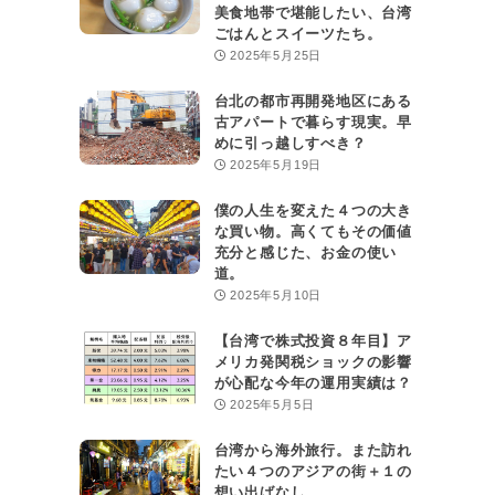
美食地帯で堪能したい、台湾
ごはんとスイーツたち。
2025年5月25日
台北の都市再開発地区にある
古アパートで暮らす現実。早
めに引っ越しすべき？
2025年5月19日
僕の人生を変えた４つの大き
な買い物。高くてもその価値
充分と感じた、お金の使い
道。
2025年5月10日
【台湾で株式投資８年目】ア
メリカ発関税ショックの影響
が心配な今年の運用実績は？
2025年5月5日
台湾から海外旅行。また訪れ
たい４つのアジアの街＋１の
想い出ばなし。