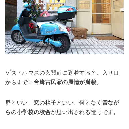
ゲストハウスの玄関前に到着すると、入り口
からすでに
台湾古民家の風情が満載
。
扉といい、窓の格子といい、何となく
昔なが
らの小学校の校舎
が思い出される造りです。