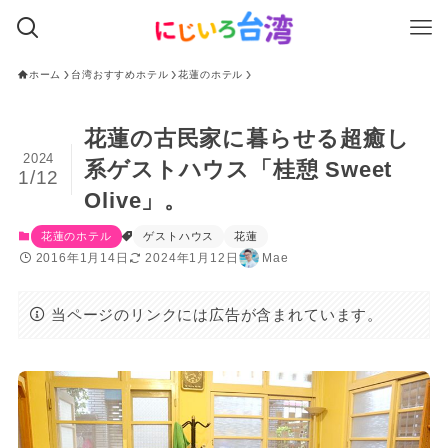
ホーム
台湾おすすめホテル
花蓮のホテル
花蓮の古民家に暮らせる超癒し
2024
系ゲストハウス「桂憩 Sweet
1/12
Olive」。
花蓮のホテル
ゲストハウス
花蓮
2016年1月14日
2024年1月12日
Mae
当ページのリンクには広告が含まれています。