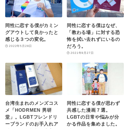
同性に恋する僕がカミン
同性に恋する僕はなぜ、
グアウトして良かったと
「教わる場」に対する恐
感じる３つの変化。
怖を拭い去れずにいるの
だろう。
2022年5月28日
2021年9月27日
台湾生まれのメンズコス
同性に恋する僕が思わず
メ「HODRMEN 男研
共感した漫画７選。
堂」。LGBTフレンドリ
LGBTの日常や悩みが分
ーブランドのお手入れア
かる作品を集めました。