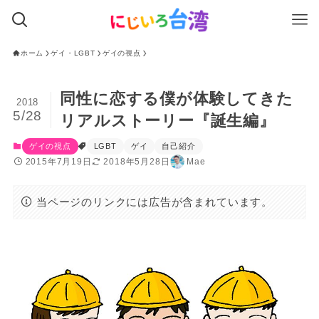
ホーム
ゲイ・LGBT
ゲイの視点
同性に恋する僕が体験してきた
2018
5/28
リアルストーリー『誕生編』
ゲイの視点
LGBT
ゲイ
自己紹介
2015年7月19日
2018年5月28日
Mae
当ページのリンクには広告が含まれています。